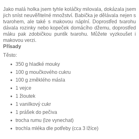
Jako malá holka jsem tyhle koláčky milovala, dokázala jsem
jich sníst neuvěřitelné množství. Babička je dělávala nejen s
tvarohem, ale také s makovou náplní. Doprostřed tvarohu
dávala rozinky nebo kopeček domácího džemu, doprostřed
máku pak zdobičkou puntík tvarohu. Můžete vyzkoušet i
makovou verzi.
Přísady
Těsto:
350 g hladké mouky
100 g moučkového cukru
100 g změklého másla
1 vejce
1 žloutek
1 vanilkový cukr
1 prášek do pečiva
trocha rumu (lze vynechat)
trochla mléka dle potřeby (cca 3 lžíce)