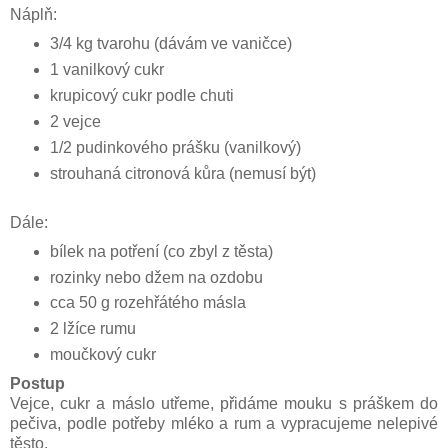
Náplň:
3/4 kg tvarohu (dávám ve vaničce)
1 vanilkový cukr
krupicový cukr podle chuti
2 vejce
1/2 pudinkového prášku (vanilkový)
strouhaná citronová kůra (nemusí být)
Dále:
bílek na potření (co zbyl z těsta)
rozinky nebo džem na ozdobu
cca 50 g rozehřátého másla
2 lžíce rumu
moučkový cukr
Postup
Vejce, cukr a máslo utřeme, přidáme mouku s práškem do
pečiva, podle potřeby mléko a rum a vypracujeme nelepivé
těsto.