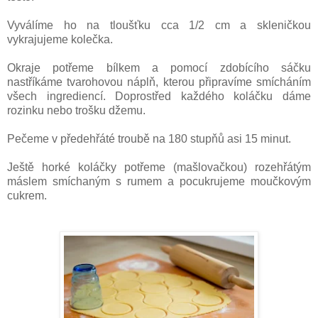
Vyválíme ho na tloušťku cca 1/2 cm a skleničkou
vykrajujeme kolečka.
Okraje potřeme bílkem a pomocí zdobícího sáčku
nastříkáme tvarohovou náplň, kterou připravíme smícháním
všech ingrediencí. Doprostřed každého koláčku dáme
rozinku nebo trošku džemu.
Pečeme v předehřáté troubě na 180 stupňů asi 15 minut.
Ještě horké koláčky potřeme (mašlovačkou) rozehřátým
máslem smíchaným s rumem a pocukrujeme moučkovým
cukrem.