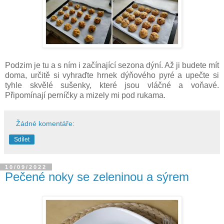
Podzim je tu a s ním i začínající sezona dýní. Až ji budete mít
doma, určitě si vyhraďte hrnek dýňového pyré a upečte si
tyhle skvělé sušenky, které jsou vláčné a voňavé.
Připomínají perníčky a mizely mi pod rukama.
Žádné komentáře:
Sdílet
10/09/2022
Pečené noky se zeleninou a sýrem