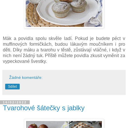
Mák a povidla spolu skvěle ladí. Pokud je budete péct v
muffinových formičkách, budou lákavým moučníkem i pro
děti. Díky máku a tvarohu v těstě, zůstávají vláčné, i když v
nich není žádný tuk. Příště můžete povidla zkusit vyměnit za
vypeckované švestky.
Žádné komentáře:
Sdílet
16/02/2022
Tvarohové šátečky s jablky