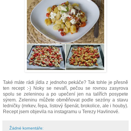
Také máte rádi jídla z jednoho pekáče? Tak tohle je přesně
ten recept :-) Noky se nevaří, pečou se rovnou zasyrova
spolu se zeleninou a po upečení jen na talířích posypete
sýrem. Zeleninu můžete obměňovat podle sezóny a stavu
ledničky (mrkev, řepa, listový špenát, brokolice, ale i houby).
Recept jsem objevila na instagramu u Terezy Havlinové.
Žádné komentáře: