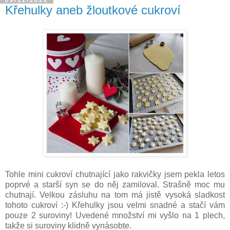
Křehulky aneb žloutkové cukroví
Tohle mini cukroví chutnající jako rakvičky jsem pekla letos
poprvé a starší syn se do něj zamiloval. Strašně moc mu
chutnají. Velkou zásluhu na tom má jistě vysoká sladkost
tohoto cukroví :-) Křehulky jsou velmi snadné a stačí vám
pouze 2 suroviny! Uvedené množství mi vyšlo na 1 plech,
takže si suroviny klidně vynásobte.