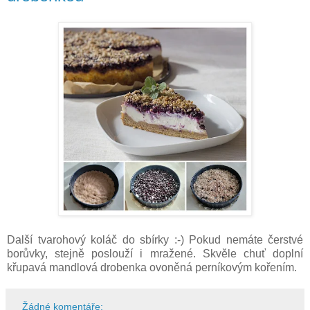
Další tvarohový koláč do sbírky :-) Pokud nemáte čerstvé
borůvky, stejně poslouží i mražené. Skvěle chuť doplní
křupavá mandlová drobenka ovoněná perníkovým kořením.
Žádné komentáře: