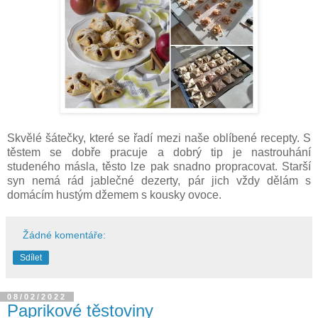
Skvělé šátečky, které se řadí mezi naše oblíbené recepty. S
těstem se dobře pracuje a dobrý tip je nastrouhání
studeného másla, těsto lze pak snadno propracovat. Starší
syn nemá rád jablečné dezerty, pár jich vždy dělám s
domácím hustým džemem s kousky ovoce.
Žádné komentáře:
Sdílet
08/02/2022
Paprikové těstoviny