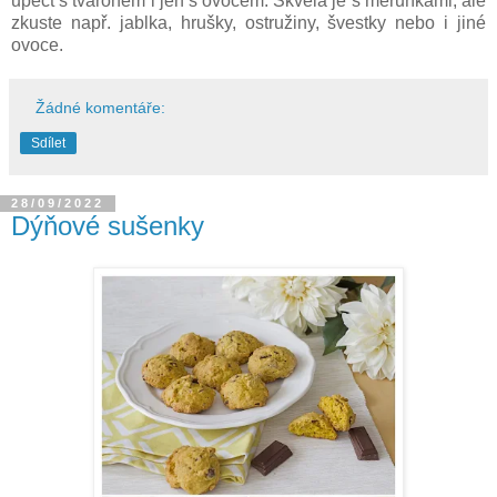
upéct s tvarohem i jen s ovocem. Skvělá je s meruňkami, ale
zkuste např. jablka, hrušky, ostružiny, švestky nebo i jiné
ovoce.
Žádné komentáře:
Sdílet
28/09/2022
Dýňové sušenky