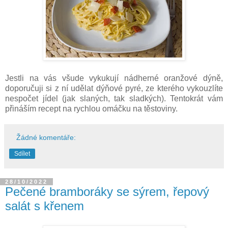
Jestli na vás všude vykukují nádherné oranžové dýně,
doporučuji si z ní udělat dýňové pyré, ze kterého vykouzlíte
nespočet jídel (jak slaných, tak sladkých). Tentokrát vám
přináším recept na rychlou omáčku na těstoviny.
Žádné komentáře:
Sdílet
28/10/2022
Pečené bramboráky se sýrem, řepový
salát s křenem