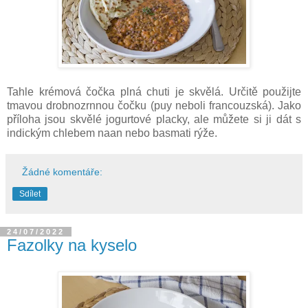
Tahle krémová čočka plná chuti je skvělá. Určitě použijte
tmavou drobnozrnnou čočku (puy neboli francouzská). Jako
příloha jsou skvělé jogurtové placky, ale můžete si ji dát s
indickým chlebem naan nebo basmati rýže.
Žádné komentáře:
Sdílet
24/07/2022
Fazolky na kyselo