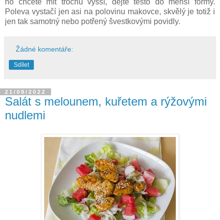
ho chcete mít trochu vyšší, dejte těsto do menší formy.
Poleva vystačí jen asi na polovinu makovce, skvělý je totiž i
jen tak samotný nebo potřený švestkovými povidly.
Žádné komentáře:
Sdílet
21/08/2022
Salát s melounem, kuřetem a rýžovými
nudlemi