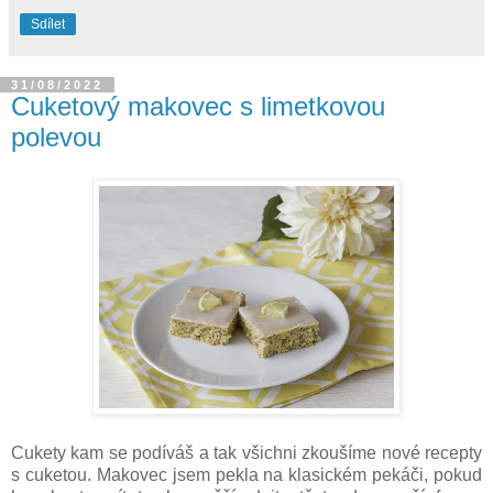
Sdílet
31/08/2022
Cuketový makovec s limetkovou
polevou
Cukety kam se podíváš a tak všichni zkoušíme nové recepty
s cuketou. Makovec jsem pekla na klasickém pekáči, pokud