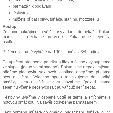
parmazán k podávání
těstoviny
můžete přidat i olivy, tuňáka, slaninu, mozzarellu
Postup
Zeleninu nakrájíme na větší kusy a dáme do pekáče. Pokud
máme lilek, necháme ho vcelku. Zakápneme olejem a
osolíme.
Pečeme v troubě vyhřáté na 190 stupňů asi 3/4 hodiny.
Po upečení oloupeme papriku a lilek a česnek vyloupneme
ze slupek (jde to velmi snadno). Pokud jsme nepekli rajčata,
přidáme plechovku sekaných, osolíme, opepříme, přidáme
ocet a lučinu. Všechno spolu rozmixujeme do hladké
omáčky, kterou ještě chvilku povaříme (pokud máme
zeleninu včetně pečených rajčat, vařit už není třeba).
Těstoviny uvaříme v osolené vodě al dente a smícháme s
hotovou omáčkou. Na závěr posypeme parmazánem.
Jako obměnu můžete do omáčky přidat např. tuňáka, olivy,