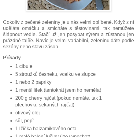
Cokoliv z pečené zeleniny je u nás velmi oblíbené. Když z ní
uděláte omáčku a smícháte s těstovinami, tak nemůžete
šlápnout vedle. Stačí už jen posypat sýrem a zůstanou jen
prázdné talíře. Navíc je velmi variabilní, zeleninu dáte podle
sezóny nebo stavu zásob.
Přísady
1 cibule
5 stroužků česneku, vcelku ve slupce
1 nebo 2 papriky
1 menší lilek (tentokrát jsem ho neměla)
200 g cherry rajčat (pokud nemáte, tak 1
plechovku sekaných rajčat)
olivový olej
sůl, pepř
1 lžička balzamikového octa
1 malé balení lučiny (lze vynechat)