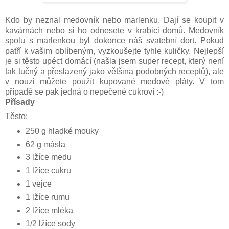
Kdo by neznal medovník nebo marlenku. Dají se koupit v
kavárnách nebo si ho odnesete v krabici domů. Medovník
spolu s marlenkou byl dokonce náš svatební dort. Pokud
patří k vašim oblíbeným, vyzkoušejte tyhle kuličky. Nejlepší
je si těsto upéct domácí (našla jsem super recept, který není
tak tučný a přeslazený jako většina podobných receptů), ale
v nouzi můžete použít kupované medové pláty. V tom
případě se pak jedná o nepečené cukroví :-)
Přísady
Těsto:
250 g hladké mouky
62 g másla
3 lžíce medu
1 lžíce cukru
1 vejce
1 lžíce rumu
2 lžíce mléka
1/2 lžíce sody