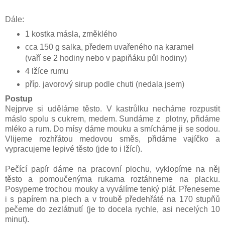
Dále:
1 kostka másla, změklého
cca 150 g salka, předem uvařeného na karamel
(vaří se 2 hodiny nebo v papiňáku půl hodiny)
4 lžíce rumu
příp. javorový sirup podle chuti (nedala jsem)
Postup
Nejprve si uděláme těsto. V kastrůlku necháme rozpustit
máslo spolu s cukrem, medem. Sundáme z plotny, přidáme
mléko a rum. Do mísy dáme mouku a smícháme ji se sodou.
Vlijeme rozhřátou medovou směs, přidáme vajíčko a
vypracujeme lepivé těsto (jde to i lžící).
Pečící papír dáme na pracovní plochu, vyklopíme na něj
těsto a pomoučenýma rukama roztáhneme na placku.
Posypeme trochou mouky a vyválíme tenký plát. Přeneseme
i s papírem na plech a v troubě předehřáté na 170 stupňů
pečeme do zezlátnutí (je to docela rychle, asi necelých 10
minut).