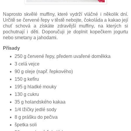
Naprosto skvělé muffiny, které vydrží vláčné i několik dní.
Určitě se červené řepy v těstě nebojte, čokoláda a kakao její
chuť schová a získáte zdravější muffiny, na kterých si
pochutnají i děti. Doporučuji je doplnit kopečkem jogurtu
nebo smetany a jahodami.
Přísady
250 g červené řepy, předem uvařené doměkka
3 celá vejce
90 g oleje (např. řepkového)
150 g kefíru
195 g hladké mouky
130 g cukru
35 g holandského kakaa
1/4 lžičky jedlé sody
8 g prášku do pečiva
špetka soli