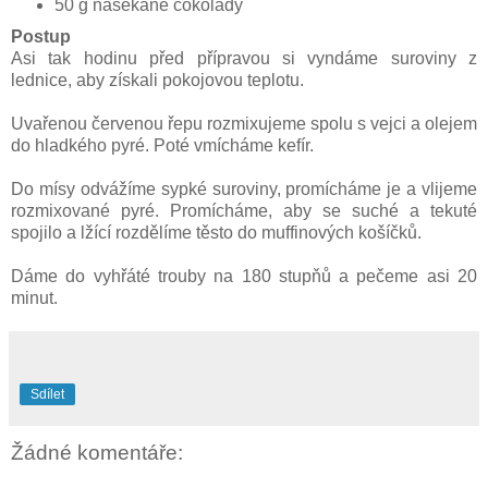
50 g nasekané čokolády
Postup
Asi tak hodinu před přípravou si vyndáme suroviny z
lednice, aby získali pokojovou teplotu.
Uvařenou červenou řepu rozmixujeme spolu s vejci a olejem
do hladkého pyré. Poté vmícháme kefír.
Do mísy odvážíme sypké suroviny, promícháme je a vlijeme
rozmixované pyré. Promícháme, aby se suché a tekuté
spojilo a lžící rozdělíme těsto do muffinových košíčků.
Dáme do vyhřáté trouby na 180 stupňů a pečeme asi 20
minut.
Sdílet
Žádné komentáře: