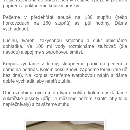
papírem a poklademe kousky broskví.
Pečeme v předehřáté troubě na 180 stupňů (nebo
horkovzduch na 160 stupňů) asi půl hodiny. Dáme
vychladnout.
Lučinu, tvaroh, zakysanou smetanu a cukr umícháme
dohladka. Ve 100 ml vody rozmícháme ztužovač (dle
návodu) a spojíme s tvarohovou směsí.
Korpus vyndáme z formy, sloupneme papír na pečení a
dáme na podnos. Kolem boků znovu zapneme formu (ale už
bez dna). Na korpus rozetřeme tvarohovou náplň a dáme
dobře vychladit, aby náplň ztuhla.
Dort ozdobíme ovocem do tvaru motýla, kolem naskládáme
cukrářské piškoty (příp. je můžeme nožem zkrátit, aby tolik
nepřečnívaly) a zavážeme stuhu.