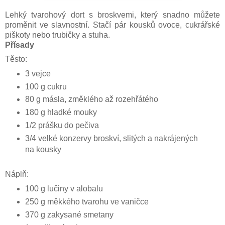
Lehký tvarohový dort s broskvemi, který snadno můžete
proměnit ve slavnostní. Stačí pár kousků ovoce, cukrářské
piškoty nebo trubičky a stuha.
Přísady
Těsto:
3 vejce
100 g cukru
80 g másla, změklého až rozehřátého
180 g hladké mouky
1/2 prášku do pečiva
3/4 velké konzervy broskví, slitých a nakrájených
na kousky
Náplň:
100 g lučiny v alobalu
250 g měkkého tvarohu ve vaničce
370 g zakysané smetany