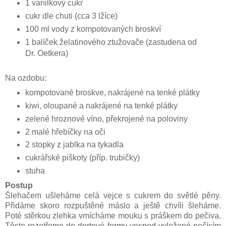
1 vanilkový cukr
cukr dle chuti (cca 3 lžíce)
100 ml vody z kompotovaných broskví
1 balíček želatinového ztužovače (zastudena od
Dr. Oetkera)
Na ozdobu:
kompotované broskve, nakrájené na tenké plátky
kiwi, oloupané a nakrájené na tenké plátky
zelené hroznové víno, překrojené na poloviny
2 malé hřebíčky na oči
2 stopky z jablka na tykadla
cukrářské piškoty (příp. trubičky)
stuha
Postup
Šlehačem ušleháme celá vejce s cukrem do světlé pěny.
Přidáme skoro rozpuštěné máslo a ještě chvíli šleháme.
Poté stěrkou zlehka vmícháme mouku s práškem do pečiva.
Těsto rozetřeme do dortové formy vespod vyložené pečícím