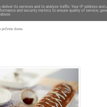
deliver its services and to analyze traffic. Your IP address and
formance and security metrics to ensure quality of service, ge
brého?
 abuse.
e a pečeme doma