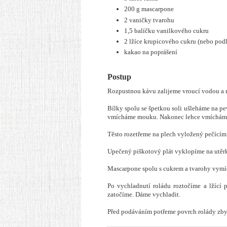
200 g mascarpone
2 vaničky tvarohu
1,5 balíčku vanilkového cukru
2 lžíce krupicového cukru (nebo podl
kakao na poprášení
Postup
Rozpustnou kávu zalijeme vroucí vodou a
Bílky spolu se špetkou soli ušleháme na p
vmícháme mouku. Nakonec lehce vmícháme
Těsto rozetřeme na plech vyložený pečícím
Upečený piškotový plát vyklopíme na utěrk
Mascarpone spolu s cukrem a tvarohy vym
Po vychladnutí roládu roztočíme a lžící
zatočíme. Dáme vychladit.
Před podáváním potřeme povrch rolády zby