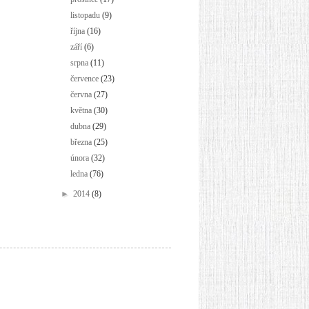
listopadu
(9)
října
(16)
září
(6)
srpna
(11)
července
(23)
června
(27)
května
(30)
dubna
(29)
března
(25)
února
(32)
ledna
(76)
►
2014
(8)