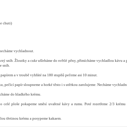
e chuti)
 necháme vychladnout.
evný sníh. Žloutky a cukr ušleháme do světlé pěny, přimícháme vychladlou kávu a
 sníh.
 papírem a v troubě vyhřáté na 180 stupňů pečeme asi 10 minut.
u, pečící papír sloupneme a horké těsto i s utěrkou zarolujeme. Necháme vychladn
ícháme do hladkého krému.
 po celé ploše pokapeme směsí uvařené kávy a rumu. Poté rozetřeme 2/3 krému 
lou třetinou krému a posypeme kakaem.