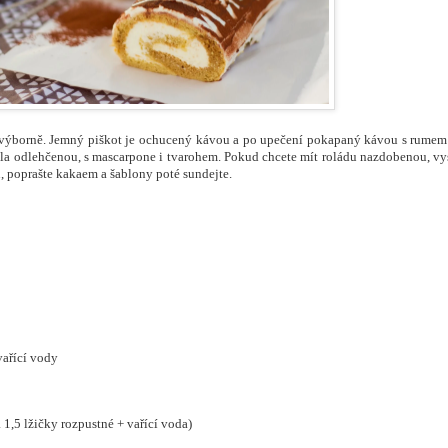
ná výborně. Jemný piškot je ochucený kávou a po upečení pokapaný kávou s rumem
ila odlehčenou, s mascarpone i tvarohem. Pokud chcete mít roládu nazdobenou, vy
du, poprašte kakaem a šablony poté sundejte.
vařící vody
1,5 lžičky rozpustné + vařící voda)