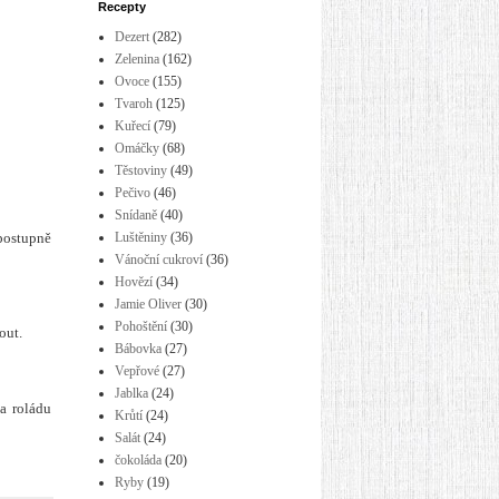
Recepty
Dezert
(282)
Zelenina
(162)
Ovoce
(155)
Tvaroh
(125)
Kuřecí
(79)
Omáčky
(68)
Těstoviny
(49)
Pečivo
(46)
Snídaně
(40)
Luštěniny
(36)
 postupně
Vánoční cukroví
(36)
Hovězí
(34)
Jamie Oliver
(30)
Pohoštění
(30)
out.
Bábovka
(27)
Vepřové
(27)
Jablka
(24)
a roládu
Krůtí
(24)
Salát
(24)
čokoláda
(20)
Ryby
(19)