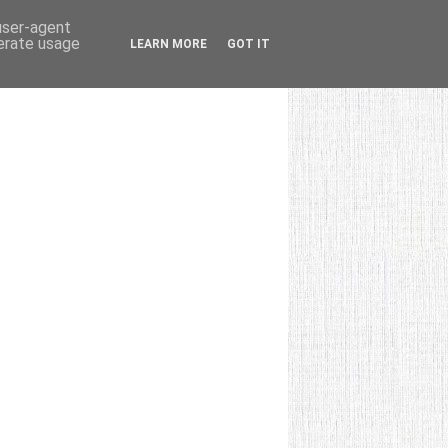
 user-agent
nerate usage
LEARN MORE
GOT IT