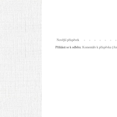
Novější příspěvek
Přihlásit se k odběru:
Komentáře k příspěvku (A