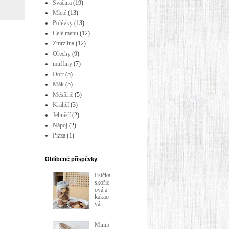
Svačina
(19)
Mleté
(13)
Polévky
(13)
Celé menu
(12)
Zmrzlina
(12)
Ořechy
(9)
muffiny
(7)
Dort
(5)
Mák
(5)
Měsíčně
(5)
Králičí
(3)
Jehněčí
(2)
Nápoj
(2)
Pizza
(1)
Oblíbené příspěvky
Esíčka
skořic
ová a
kakao
vá
Minip