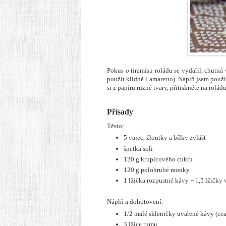
Pokus o tiramisu roládu se vydařil, chut
použít klidně i amaretto). Náplň jsem použ
si z papíru různé tvary, přitiskněte na rolá
Přísady
Těsto:
5 vajec, žloutky a bílky zvlášť
špetka soli
120 g krupicového cukru
120 g polohrubé mouky
1 lžička rozpustné kávy + 1,5 lžičky 
Náplň a dohotovení:
1/2 malé skleničky uvařené kávy (cca 
3 lžíce rumu