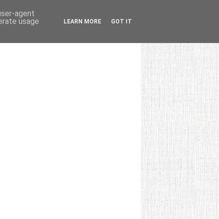
 user-agent
nerate usage
LEARN MORE
GOT IT