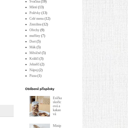
Svačina
(19)
Mleté
(13)
Polévky
(13)
Celé menu
(12)
Zmrzlina
(12)
Ořechy
(9)
muffiny
(7)
Dort
(5)
Mák
(5)
Měsíčně
(5)
Králičí
(3)
Jehněčí
(2)
Nápoj
(2)
Pizza
(1)
Oblíbené příspěvky
Esíčka
skořic
ová a
kakao
vá
Minip