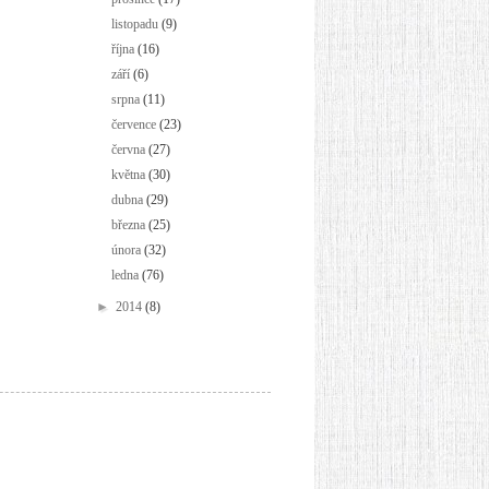
listopadu
(9)
října
(16)
září
(6)
srpna
(11)
července
(23)
června
(27)
května
(30)
dubna
(29)
března
(25)
února
(32)
ledna
(76)
►
2014
(8)