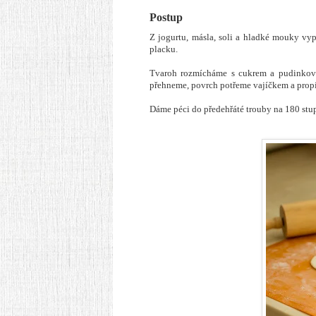
Postup
Z jogurtu, másla, soli a hladké mouky vy
placku.
Tvaroh rozmícháme s cukrem a pudinkový
přehneme, povrch potřeme vajíčkem a prop
Dáme péci do předehřáté trouby na 180 stu