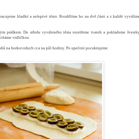
pracujeme hladké a nelepivé těsto. Rozdělíme ho na dvě části a z každé vyválím
m práškem. Do středu vyváleného těsta rozetřeme tvaroh a poklademe švestky
ícháme vidličkou.
pňů na horkovzduch cca na půl hodiny. Po upečení pocukrujeme.