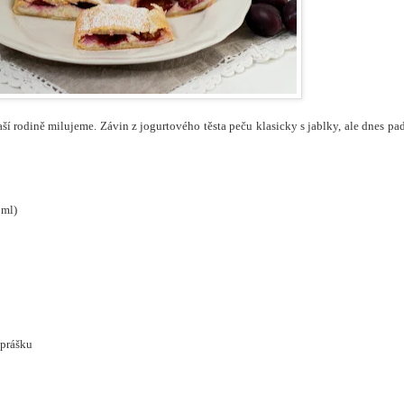
ší rodině milujeme. Závin z jogurtového těsta peču klasicky s jablky, ale dnes pa
 ml)
 prášku