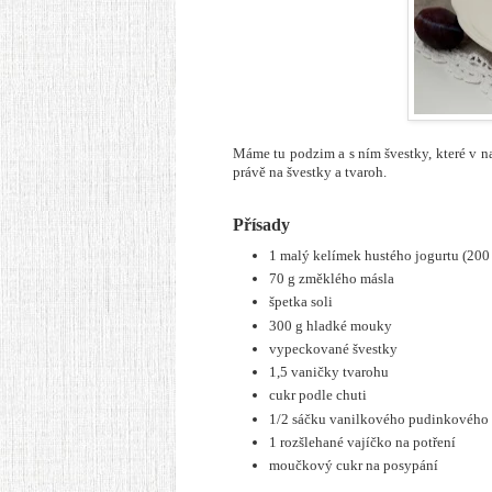
Máme tu podzim a s ním švestky, které v na
právě na švestky a tvaroh.
Přísady
1 malý kelímek hustého jogurtu (200
70 g změklého másla
špetka soli
300 g hladké mouky
vypeckované švestky
1,5 vaničky tvarohu
cukr podle chuti
1/2 sáčku vanilkového pudinkového
1 rozšlehané vajíčko na potření
moučkový cukr na posypání