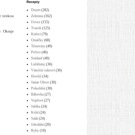
Recepty
Dezert
(282)
e tenkou
Zelenina
(162)
Ovoce
(155)
Tvaroh
(125)
. Okraje
Kuřecí
(79)
Omáčky
(68)
Těstoviny
(49)
Pečivo
(46)
Snídaně
(40)
Luštěniny
(36)
Vánoční cukroví
(36)
Hovězí
(34)
Jamie Oliver
(30)
Pohoštění
(30)
Bábovka
(27)
Vepřové
(27)
Jablka
(24)
Krůtí
(24)
Salát
(24)
čokoláda
(20)
Ryby
(19)