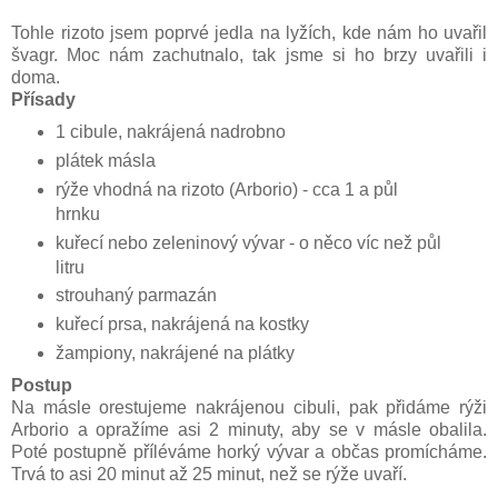
Tohle rizoto jsem poprvé jedla na lyžích, kde nám ho uvařil
švagr. Moc nám zachutnalo, tak jsme si ho brzy uvařili i
doma.
Přísady
1 cibule, nakrájená nadrobno
plátek másla
rýže vhodná na rizoto (Arborio) - cca 1 a půl
hrnku
kuřecí nebo zeleninový vývar - o něco víc než půl
litru
strouhaný parmazán
kuřecí prsa, nakrájená na kostky
žampiony, nakrájené na plátky
Postup
Na másle orestujeme nakrájenou cibuli, pak přidáme rýži
Arborio a opražíme asi 2 minuty, aby se v másle obalila.
Poté postupně příléváme horký vývar a občas promícháme.
Trvá to asi 20 minut až 25 minut, než se rýže uvaří.