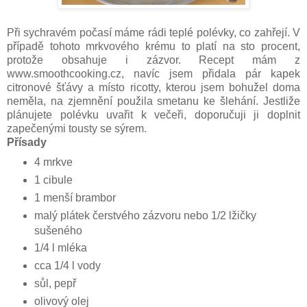
Při sychravém počasí máme rádi teplé polévky, co zahřejí. V
případě tohoto mrkvového krému to platí na sto procent,
protože obsahuje i zázvor. Recept mám z
www.smoothcooking.cz, navíc jsem přidala pár kapek
citronové šťávy a místo ricotty, kterou jsem bohužel doma
neměla, na zjemnění použila smetanu ke šlehání. Jestliže
plánujete polévku uvařit k večeři, doporučuji ji doplnit
zapečenými tousty se sýrem.
Přísady
4 mrkve
1 cibule
1 menší brambor
malý plátek čerstvého zázvoru nebo 1/2 lžičky
sušeného
1/4 l mléka
cca 1/4 l vody
sůl, pepř
olivový olej