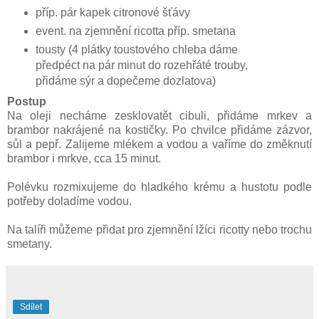
příp. pár kapek citronové šťávy
event. na zjemnění ricotta příp. smetana
tousty (4 plátky toustového chleba dáme
předpéct na pár minut do rozehřáté trouby,
přidáme sýr a dopečeme dozlatova)
Postup
Na oleji necháme zesklovatět cibuli, přidáme mrkev a
brambor nakrájené na kostičky. Po chvilce přidáme zázvor,
sůl a pepř. Zalijeme mlékem a vodou a vaříme do změknutí
brambor i mrkve, cca 15 minut.
Polévku rozmixujeme do hladkého krému a hustotu podle
potřeby doladíme vodou.
Na talíři můžeme přidat pro zjemnění lžíci ricotty nebo trochu
smetany.
Sdílet