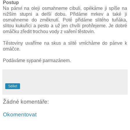
Postup
Na pánvi na oleji osmahneme cibuli, opékáme ji spíše na
nižším stupni a delší dobu. Přidáme mrkev a také ji
osmahneme do změknutí. Poté přidáme slitého tuňáka,
slitou kukuřici a pesto a už jen chvíli prohřejeme. Je dobré
omáčku zředit trochou vody z vaření těstovin.
Těstoviny uvaříme na skus a slité vmícháme do pánve k
omáčce.
Podáváme sypané parmazánem.
Sdílet
Žádné komentáře:
Okomentovat