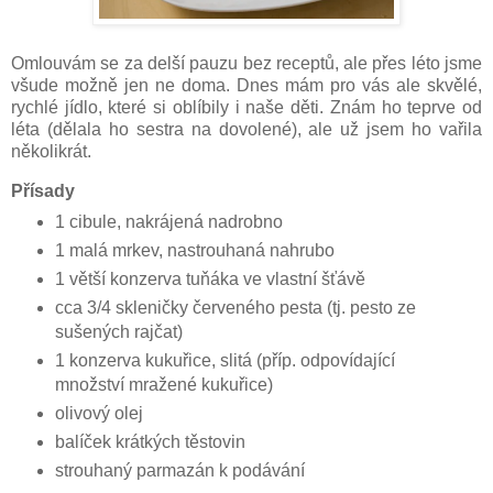
Omlouvám se za delší pauzu bez receptů, ale přes léto jsme
všude možně jen ne doma. Dnes mám pro vás ale skvělé,
rychlé jídlo, které si oblíbily i naše děti. Znám ho teprve od
léta (dělala ho sestra na dovolené), ale už jsem ho vařila
několikrát.
Přísady
1 cibule, nakrájená nadrobno
1 malá mrkev, nastrouhaná nahrubo
1 větší konzerva tuňáka ve vlastní šťávě
cca 3/4 skleničky červeného pesta (tj. pesto ze
sušených rajčat)
1 konzerva kukuřice, slitá (příp. odpovídající
množství mražené kukuřice)
olivový olej
balíček krátkých těstovin
strouhaný parmazán k podávání