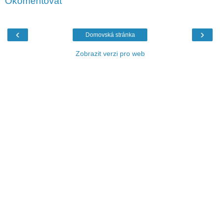
Okomentovat
‹
›
Domovská stránka
Zobrazit verzi pro web