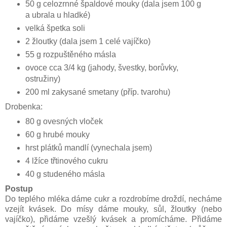
50 g celozrnné špaldové mouky (dala jsem 100 g
a ubrala u hladké)
velká špetka soli
2 žloutky (dala jsem 1 celé vajíčko)
55 g rozpuštěného másla
ovoce cca 3/4 kg (jahody, švestky, borůvky,
ostružiny)
200 ml zakysané smetany (příp. tvarohu)
Drobenka:
80 g ovesných vloček
60 g hrubé mouky
hrst plátků mandlí (vynechala jsem)
4 lžíce třtinového cukru
40 g studeného másla
Postup
Do teplého mléka dáme cukr a rozdrobíme droždí, necháme
vzejít kvásek. Do mísy dáme mouky, sůl, žloutky (nebo
vajíčko), přidáme vzešlý kvásek a promícháme. Přidáme