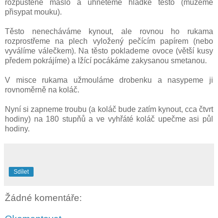
rozpuštěné máslo a uhněteme hladké těsto (můžeme
přisypat mouku).
Těsto nenecháváme kynout, ale rovnou ho rukama
rozprostřeme na plech vyložený pečícím papírem (nebo
vyválíme válečkem). Na těsto poklademe ovoce (větší kusy
předem pokrájíme) a lžící pocákáme zakysanou smetanou.
V misce rukama užmouláme drobenku a nasypeme ji
rovnoměrně na koláč.
Nyní si zapneme troubu (a koláč bude zatím kynout, cca čtvrt
hodiny) na 180 stupňů a ve vyhřáté koláč upečme asi půl
hodiny.
Sdílet
Žádné komentáře: