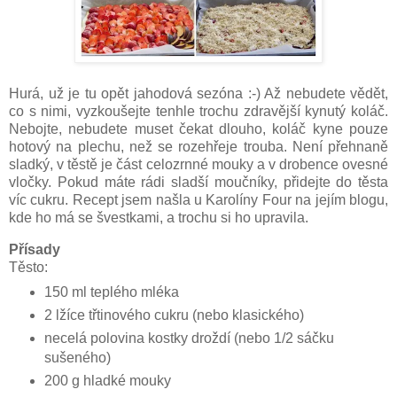
Hurá, už je tu opět jahodová sezóna :-) Až nebudete vědět,
co s nimi, vyzkoušejte tenhle trochu zdravější kynutý koláč.
Nebojte, nebudete muset čekat dlouho, koláč kyne pouze
hotový na plechu, než se rozehřeje trouba. Není přehnaně
sladký, v těstě je část celozrnné mouky a v drobence ovesné
vločky. Pokud máte rádi sladší moučníky, přidejte do těsta
víc cukru. Recept jsem našla u Karolíny Four na jejím blogu,
kde ho má se švestkami, a trochu si ho upravila.
Přísady
Těsto:
150 ml teplého mléka
2 lžíce třtinového cukru (nebo klasického)
necelá polovina kostky droždí (nebo 1/2 sáčku
sušeného)
200 g hladké mouky